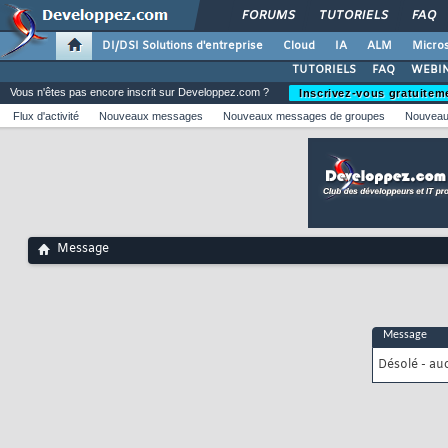
FORUMS
TUTORIELS
FAQ
DI/DSI Solutions d'entreprise
Cloud
IA
ALM
Micros
TUTORIELS
FAQ
WEBIN
Vous n'êtes pas encore inscrit sur Developpez.com ?
Inscrivez-vous gratuitem
Flux d'activité
Nouveaux messages
Nouveaux messages de groupes
Nouveau
Message
Message
Désolé - au