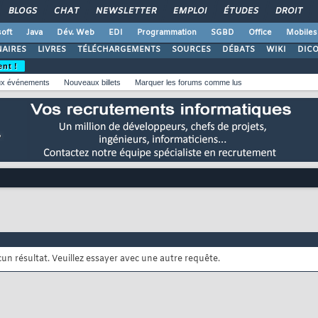
BLOGS
CHAT
NEWSLETTER
EMPLOI
ÉTUDES
DROIT
oft
Java
Dév. Web
EDI
Programmation
SGBD
Office
Mobiles
AIRES
LIVRES
TÉLÉCHARGEMENTS
SOURCES
DÉBATS
WIKI
DIC
ent !
x événements
Nouveaux billets
Marquer les forums comme lus
cun résultat. Veuillez essayer avec une autre requête.