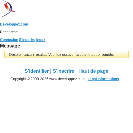
Developpez.com
Recherche
Connexion
S'inscrire
Index
Message
Désolé - aucun résultat. Veuillez essayer avec une autre requête.
S'identifier
S'inscrire
Haut de page
Copyright © 2000-2025 www.developpez.com -
Legal informations