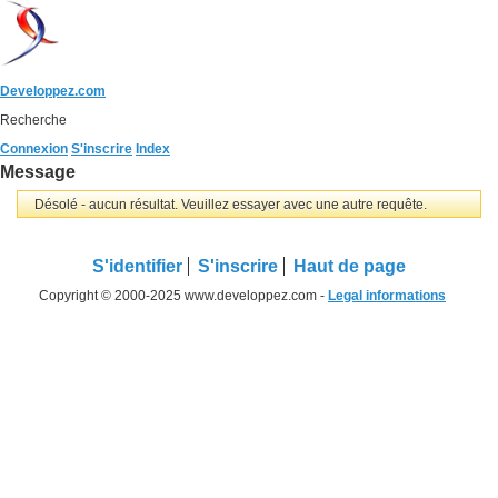
Developpez.com
Recherche
Connexion
S'inscrire
Index
Message
Désolé - aucun résultat. Veuillez essayer avec une autre requête.
S'identifier
S'inscrire
Haut de page
Copyright © 2000-2025 www.developpez.com -
Legal informations