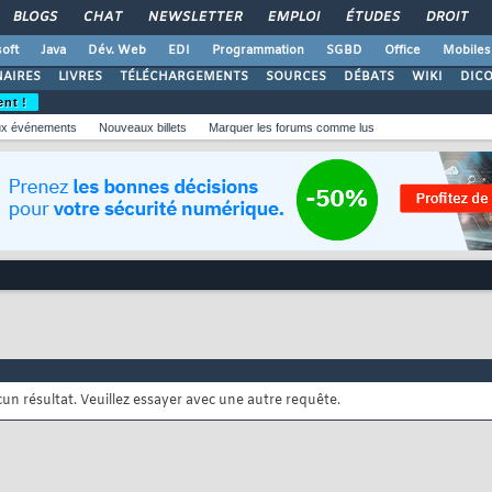
BLOGS
CHAT
NEWSLETTER
EMPLOI
ÉTUDES
DROIT
oft
Java
Dév. Web
EDI
Programmation
SGBD
Office
Mobiles
AIRES
LIVRES
TÉLÉCHARGEMENTS
SOURCES
DÉBATS
WIKI
DIC
ent !
x événements
Nouveaux billets
Marquer les forums comme lus
cun résultat. Veuillez essayer avec une autre requête.