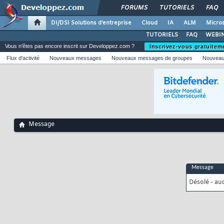
FORUMS
TUTORIELS
FAQ
DI/DSI Solutions d'entreprise
Cloud
IA
ALM
Micros
TUTORIELS
FAQ
WEBIN
Vous n'êtes pas encore inscrit sur Developpez.com ?
Inscrivez-vous gratuitem
Flux d'activité
Nouveaux messages
Nouveaux messages de groupes
Nouveau
Message
Message
Désolé - au