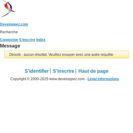
Developpez.com
Recherche
Connexion
S'inscrire
Index
Message
Désolé - aucun résultat. Veuillez essayer avec une autre requête.
S'identifier
S'inscrire
Haut de page
Copyright © 2000-2025 www.developpez.com -
Legal informations