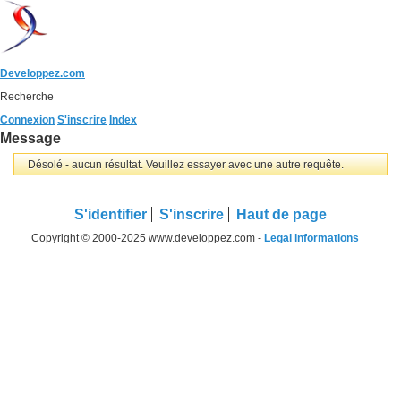
Developpez.com
Recherche
Connexion
S'inscrire
Index
Message
Désolé - aucun résultat. Veuillez essayer avec une autre requête.
S'identifier
S'inscrire
Haut de page
Copyright © 2000-2025 www.developpez.com -
Legal informations