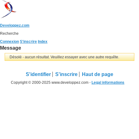
Developpez.com
Recherche
Connexion
S'inscrire
Index
Message
Désolé - aucun résultat. Veuillez essayer avec une autre requête.
S'identifier
S'inscrire
Haut de page
Copyright © 2000-2025 www.developpez.com -
Legal informations