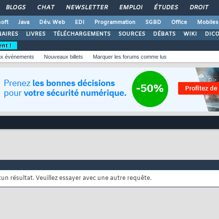
BLOGS
CHAT
NEWSLETTER
EMPLOI
ÉTUDES
DROIT
oft
Java
Dév. Web
EDI
Programmation
SGBD
Office
Mobiles
AIRES
LIVRES
TÉLÉCHARGEMENTS
SOURCES
DÉBATS
WIKI
DIC
ent !
x événements
Nouveaux billets
Marquer les forums comme lus
cun résultat. Veuillez essayer avec une autre requête.