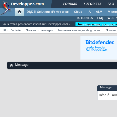
FORUMS
TUTORIELS
FAQ
DI/DSI Solutions d'entreprise
Cloud
IA
ALM
Micros
TUTORIELS
FAQ
WEBIN
Vous n'êtes pas encore inscrit sur Developpez.com ?
Inscrivez-vous gratuitem
Flux d'activité
Nouveaux messages
Nouveaux messages de groupes
Nouveau
Message
Message
Désolé - au