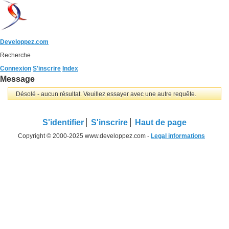
Developpez.com
Recherche
Connexion
S'inscrire
Index
Message
Désolé - aucun résultat. Veuillez essayer avec une autre requête.
S'identifier
S'inscrire
Haut de page
Copyright © 2000-2025 www.developpez.com -
Legal informations