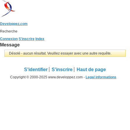
Developpez.com
Recherche
Connexion
S'inscrire
Index
Message
Désolé - aucun résultat. Veuillez essayer avec une autre requête.
S'identifier
S'inscrire
Haut de page
Copyright © 2000-2025 www.developpez.com -
Legal informations