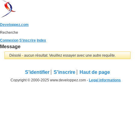
Developpez.com
Recherche
Connexion
S'inscrire
Index
Message
Désolé - aucun résultat. Veuillez essayer avec une autre requête.
S'identifier
S'inscrire
Haut de page
Copyright © 2000-2025 www.developpez.com -
Legal informations