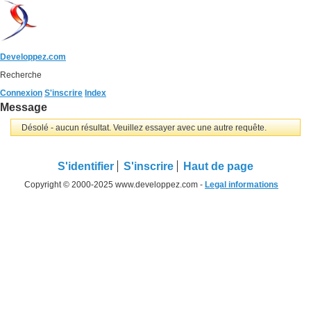
Developpez.com
Recherche
Connexion
S'inscrire
Index
Message
Désolé - aucun résultat. Veuillez essayer avec une autre requête.
S'identifier
S'inscrire
Haut de page
Copyright © 2000-2025 www.developpez.com -
Legal informations