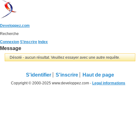
Developpez.com
Recherche
Connexion
S'inscrire
Index
Message
Désolé - aucun résultat. Veuillez essayer avec une autre requête.
S'identifier
S'inscrire
Haut de page
Copyright © 2000-2025 www.developpez.com -
Legal informations