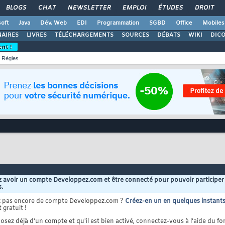
BLOGS
CHAT
NEWSLETTER
EMPLOI
ÉTUDES
DROIT
oft
Java
Dév. Web
EDI
Programmation
SGBD
Office
Mobiles
AIRES
LIVRES
TÉLÉCHARGEMENTS
SOURCES
DÉBATS
WIKI
DIC
ent !
Règles
 avoir un compte Developpez.com et être connecté pour pouvoir participer
s.
z pas encore de compte Developpez.com ?
Créez-en un en quelques instant
 gratuit !
osez déjà d'un compte et qu'il est bien activé, connectez-vous à l'aide du for