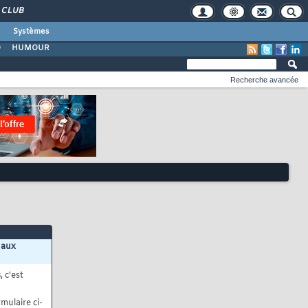
CLUB
Systèmes
O
HUMOUR
Recherche avancée
 aux
s
, c'est
mulaire ci-