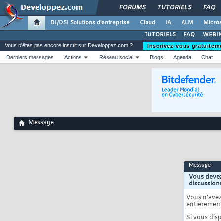
FORUMS
TUTORIELS
FAQ
DI/DSI Solutions d'entreprise
Cloud
IA
ALM
Micros
TUTORIELS
FAQ
WEBIN
Vous n'êtes pas encore inscrit sur Developpez.com ?
Inscrivez-vous gratuitem
Derniers messages
Actions
Réseau social
Blogs
Agenda
Chat
Message
Message
Vous devez
discussion
Vous n'ave
entièrement
Si vous disp