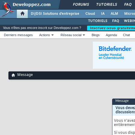
FORUMS
TUTORIELS
FAQ
DI/DSI Solutions d'entreprise
Cloud
IA
ALM
Micros
TUTORIELS
FAQ
WEBIN
Vous n'êtes pas encore inscrit sur Developpez.com ?
Inscrivez-vous gratuitem
Derniers messages
Actions
Réseau social
Blogs
Agenda
Chat
Message
Message
Vous devez
discussion
Vous n'ave
entièrement
Si vous disp