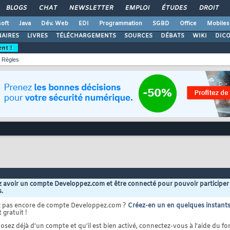
BLOGS
CHAT
NEWSLETTER
EMPLOI
ÉTUDES
DROIT
oft
Java
Dév. Web
EDI
Programmation
SGBD
Office
Mobiles
AIRES
LIVRES
TÉLÉCHARGEMENTS
SOURCES
DÉBATS
WIKI
DIC
ent !
Règles
 avoir un compte Developpez.com et être connecté pour pouvoir participer
s.
z pas encore de compte Developpez.com ?
Créez-en un en quelques instant
 gratuit !
osez déjà d'un compte et qu'il est bien activé, connectez-vous à l'aide du for