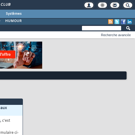
CLUB
Systèmes
O
HUMOUR
Recherche avancée
 aux
s
, c'est
mulaire ci-