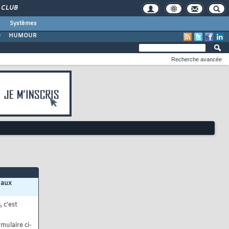
CLUB
Systèmes
O
HUMOUR
Recherche avancée
 aux
s
, c'est
mulaire ci-