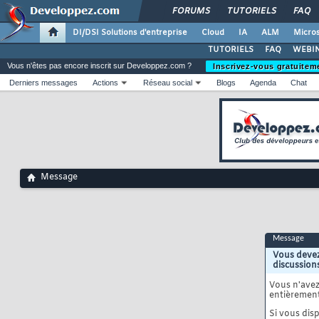
FORUMS
TUTORIELS
FAQ
DI/DSI Solutions d'entreprise
Cloud
IA
ALM
Micros
TUTORIELS
FAQ
WEBIN
Vous n'êtes pas encore inscrit sur Developpez.com ?
Inscrivez-vous gratuitem
Derniers messages
Actions
Réseau social
Blogs
Agenda
Chat
Message
Message
Vous devez
discussion
Vous n'ave
entièrement
Si vous disp