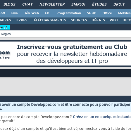
BLOGS
CHAT
NEWSLETTER
EMPLOI
ÉTUDES
DROIT
oft
Java
Dév. Web
EDI
Programmation
SGBD
Office
Mobiles
AIRES
LIVRES
TÉLÉCHARGEMENTS
SOURCES
DÉBATS
WIKI
DIC
ent !
Règles
 avoir un compte Developpez.com et être connecté pour pouvoir participer
s.
z pas encore de compte Developpez.com ?
Créez-en un en quelques instant
 gratuit !
osez déjà d'un compte et qu'il est bien activé, connectez-vous à l'aide du for