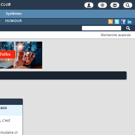
CLUB
Systèmes
O
HUMOUR
Recherche avancée
 aux
s
, c'est
mulaire ci-