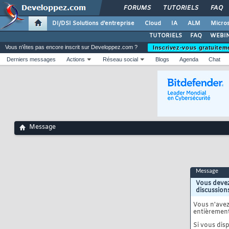
FORUMS
TUTORIELS
FAQ
DI/DSI Solutions d'entreprise
Cloud
IA
ALM
Micros
TUTORIELS
FAQ
WEBIN
Vous n'êtes pas encore inscrit sur Developpez.com ?
Inscrivez-vous gratuitem
Derniers messages
Actions
Réseau social
Blogs
Agenda
Chat
Message
Message
Vous devez
discussion
Vous n'ave
entièrement
Si vous disp