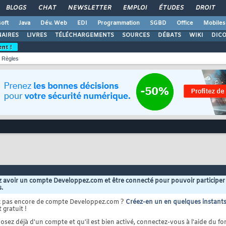
BLOGS
CHAT
NEWSLETTER
EMPLOI
ÉTUDES
DROIT
oft
Java
Dév. Web
EDI
Programmation
SGBD
Office
Mobiles
AIRES
LIVRES
TÉLÉCHARGEMENTS
SOURCES
DÉBATS
WIKI
DIC
ent !
Règles
 avoir un compte Developpez.com et être connecté pour pouvoir participer
s.
z pas encore de compte Developpez.com ?
Créez-en un en quelques instant
 gratuit !
osez déjà d'un compte et qu'il est bien activé, connectez-vous à l'aide du for