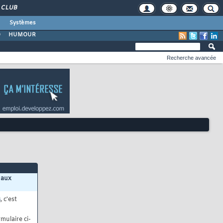
CLUB
Systèmes
O
HUMOUR
Recherche avancée
 aux
s
, c'est
mulaire ci-