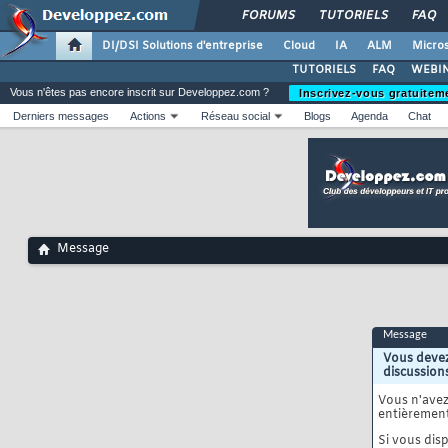
FORUMS
TUTORIELS
FAQ
DI/DSI Solutions d'entreprise
Cloud
IA
ALM
Micros
TUTORIELS
FAQ
WEBIN
Vous n'êtes pas encore inscrit sur Developpez.com ?
Inscrivez-vous gratuitem
Derniers messages
Actions
Réseau social
Blogs
Agenda
Chat
Message
Message
Vous devez
discussion
Vous n'ave
entièrement
Si vous disp