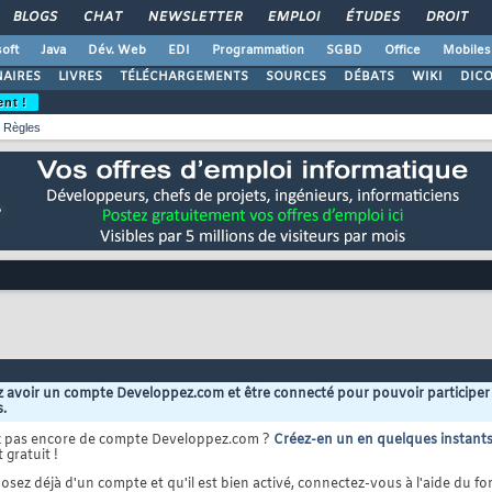
BLOGS
CHAT
NEWSLETTER
EMPLOI
ÉTUDES
DROIT
oft
Java
Dév. Web
EDI
Programmation
SGBD
Office
Mobiles
AIRES
LIVRES
TÉLÉCHARGEMENTS
SOURCES
DÉBATS
WIKI
DIC
ent !
Règles
 avoir un compte Developpez.com et être connecté pour pouvoir participer
s.
z pas encore de compte Developpez.com ?
Créez-en un en quelques instant
 gratuit !
osez déjà d'un compte et qu'il est bien activé, connectez-vous à l'aide du for