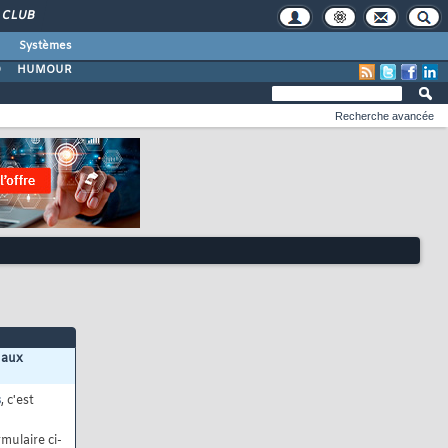
CLUB
Systèmes
O
HUMOUR
Recherche avancée
 aux
s
, c'est
mulaire ci-