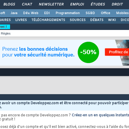
BLOGS
CHAT
NEWSLETTER
EMPLOI
ÉTUDES
DROIT
oft
Java
Dév. Web
EDI
Programmation
SGBD
Office
Mobiles
AIRES
LIVRES
TÉLÉCHARGEMENTS
SOURCES
DÉBATS
WIKI
DIC
ent !
Règles
 avoir un compte Developpez.com et être connecté pour pouvoir participer
s.
z pas encore de compte Developpez.com ?
Créez-en un en quelques instant
 gratuit !
osez déjà d'un compte et qu'il est bien activé, connectez-vous à l'aide du for