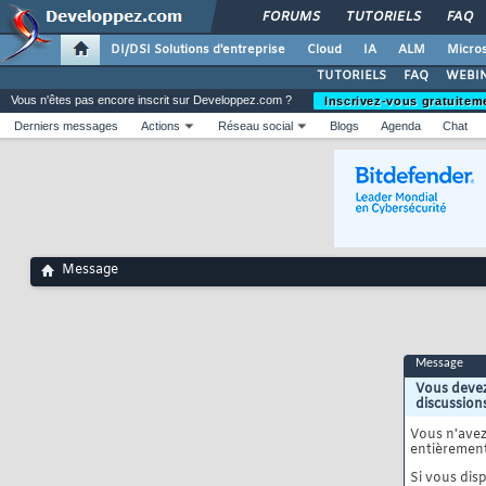
FORUMS
TUTORIELS
FAQ
DI/DSI Solutions d'entreprise
Cloud
IA
ALM
Micros
TUTORIELS
FAQ
WEBIN
Vous n'êtes pas encore inscrit sur Developpez.com ?
Inscrivez-vous gratuitem
Derniers messages
Actions
Réseau social
Blogs
Agenda
Chat
Message
Message
Vous devez
discussion
Vous n'ave
entièrement
Si vous disp