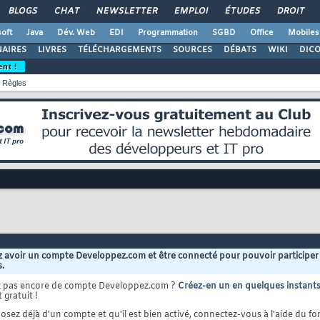
BLOGS
CHAT
NEWSLETTER
EMPLOI
ÉTUDES
DROIT
oft
Java
Dév. Web
EDI
Programmation
SGBD
Office
Mobiles
AIRES
LIVRES
TÉLÉCHARGEMENTS
SOURCES
DÉBATS
WIKI
DIC
ent !
Règles
 avoir un compte Developpez.com et être connecté pour pouvoir participer
s.
z pas encore de compte Developpez.com ?
Créez-en un en quelques instant
 gratuit !
osez déjà d'un compte et qu'il est bien activé, connectez-vous à l'aide du for