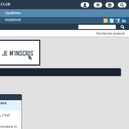
CLUB
Systèmes
O
HUMOUR
Recherche avancée
 aux
s
, c'est
mulaire ci-