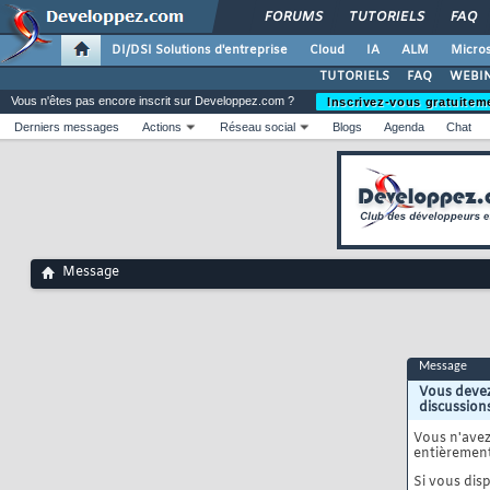
FORUMS
TUTORIELS
FAQ
DI/DSI Solutions d'entreprise
Cloud
IA
ALM
Micros
TUTORIELS
FAQ
WEBIN
Vous n'êtes pas encore inscrit sur Developpez.com ?
Inscrivez-vous gratuitem
Derniers messages
Actions
Réseau social
Blogs
Agenda
Chat
Message
Message
Vous devez
discussion
Vous n'ave
entièrement
Si vous disp