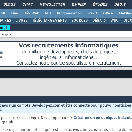
BLOGS
CHAT
NEWSLETTER
EMPLOI
ÉTUDES
DROIT
oft
Java
Dév. Web
EDI
Programmation
SGBD
Office
Mobiles
AIRES
LIVRES
TÉLÉCHARGEMENTS
SOURCES
DÉBATS
WIKI
DIC
ent !
Règles
 avoir un compte Developpez.com et être connecté pour pouvoir participer
s.
z pas encore de compte Developpez.com ?
Créez-en un en quelques instant
 gratuit !
osez déjà d'un compte et qu'il est bien activé, connectez-vous à l'aide du for