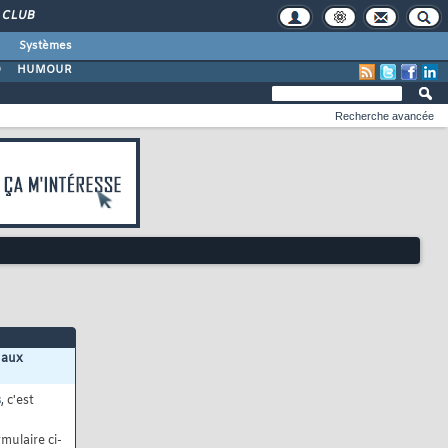
CLUB
Systèmes
O
HUMOUR
Recherche avancée
 aux
s
, c'est
mulaire ci-