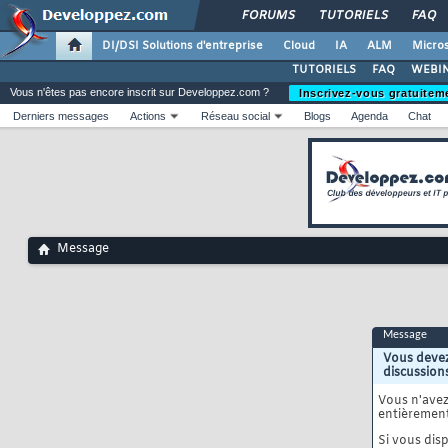
FORUMS
TUTORIELS
FAQ
DI/DSI Solutions d'entreprise
Cloud
IA
ALM
Micros
TUTORIELS
FAQ
WEBIN
Vous n'êtes pas encore inscrit sur Developpez.com ?
Inscrivez-vous gratuitem
Derniers messages
Actions
Réseau social
Blogs
Agenda
Chat
Message
Message
Vous devez
discussion
Vous n'ave
entièrement
Si vous disp