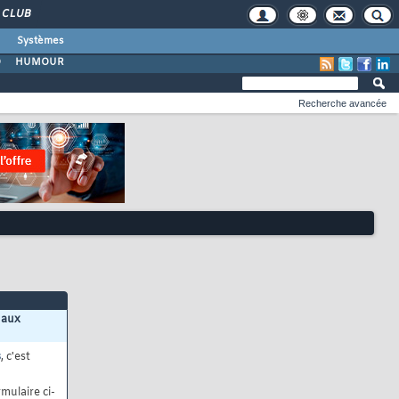
CLUB
Systèmes
O
HUMOUR
Recherche avancée
 aux
s
, c'est
mulaire ci-