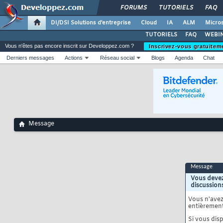
FORUMS
TUTORIELS
FAQ
DI/DSI Solutions d'entreprise
Cloud
IA
ALM
Micros
TUTORIELS
FAQ
WEBIN
Vous n'êtes pas encore inscrit sur Developpez.com ?
Inscrivez-vous gratuitem
Derniers messages
Actions
Réseau social
Blogs
Agenda
Chat
Message
Message
Vous devez
discussion
Vous n'ave
entièrement
Si vous disp