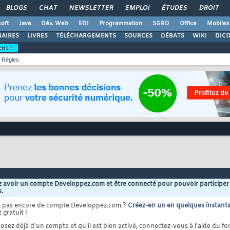
BLOGS
CHAT
NEWSLETTER
EMPLOI
ÉTUDES
DROIT
oft
Java
Dév. Web
EDI
Programmation
SGBD
Office
Mobiles
AIRES
LIVRES
TÉLÉCHARGEMENTS
SOURCES
DÉBATS
WIKI
DIC
ent !
Règles
 avoir un compte Developpez.com et être connecté pour pouvoir participer
s.
z pas encore de compte Developpez.com ?
Créez-en un en quelques instant
 gratuit !
osez déjà d'un compte et qu'il est bien activé, connectez-vous à l'aide du for