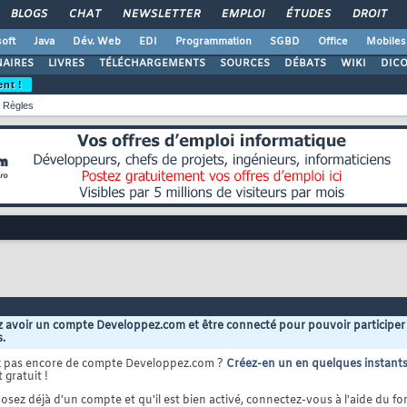
BLOGS
CHAT
NEWSLETTER
EMPLOI
ÉTUDES
DROIT
oft
Java
Dév. Web
EDI
Programmation
SGBD
Office
Mobiles
AIRES
LIVRES
TÉLÉCHARGEMENTS
SOURCES
DÉBATS
WIKI
DIC
ent !
Règles
 avoir un compte Developpez.com et être connecté pour pouvoir participer
s.
z pas encore de compte Developpez.com ?
Créez-en un en quelques instant
 gratuit !
osez déjà d'un compte et qu'il est bien activé, connectez-vous à l'aide du for