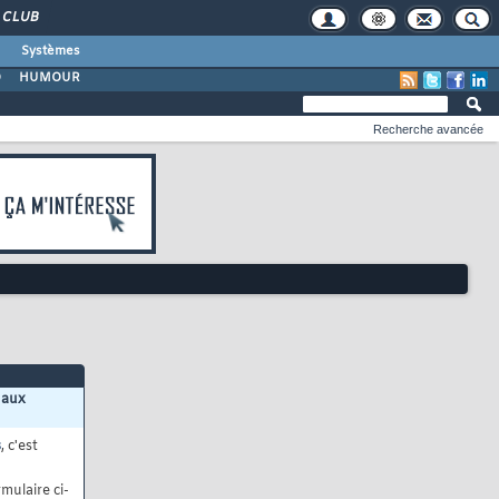
CLUB
Systèmes
O
HUMOUR
Recherche avancée
 aux
s
, c'est
mulaire ci-