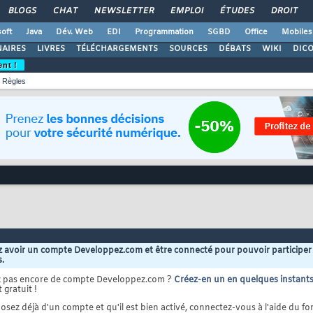
BLOGS
CHAT
NEWSLETTER
EMPLOI
ÉTUDES
DROIT
oft
Java
Dév. Web
EDI
Programmation
SGBD
Office
Mobiles
AIRES
LIVRES
TÉLÉCHARGEMENTS
SOURCES
DÉBATS
WIKI
DIC
ent !
Règles
 avoir un compte Developpez.com et être connecté pour pouvoir participer
s.
z pas encore de compte Developpez.com ?
Créez-en un en quelques instant
 gratuit !
osez déjà d'un compte et qu'il est bien activé, connectez-vous à l'aide du for