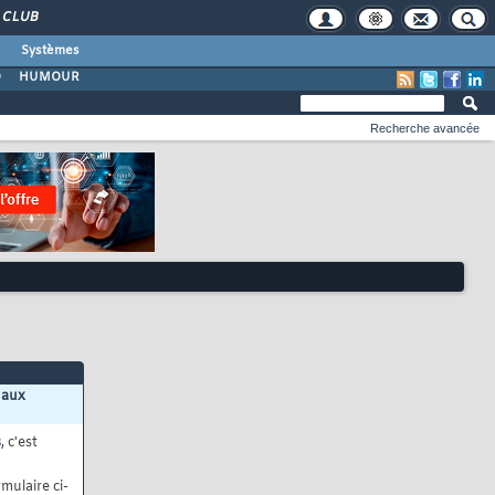
CLUB
Systèmes
O
HUMOUR
Recherche avancée
 aux
s
, c'est
mulaire ci-