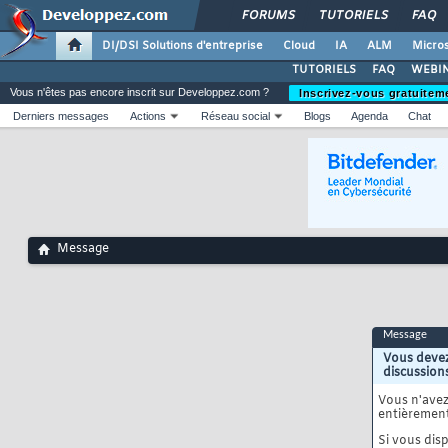
FORUMS
TUTORIELS
FAQ
DI/DSI Solutions d'entreprise
Cloud
IA
ALM
Micros
TUTORIELS
FAQ
WEBIN
Vous n'êtes pas encore inscrit sur Developpez.com ?
Inscrivez-vous gratuitem
Derniers messages
Actions
Réseau social
Blogs
Agenda
Chat
Message
Message
Vous devez
discussion
Vous n'ave
entièrement
Si vous disp