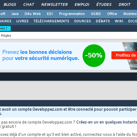
BLOGS
CHAT
NEWSLETTER
EMPLOI
ÉTUDES
DROIT
oft
Java
Dév. Web
EDI
Programmation
SGBD
Office
Mobiles
AIRES
LIVRES
TÉLÉCHARGEMENTS
SOURCES
DÉBATS
WIKI
DIC
ent !
Règles
 avoir un compte Developpez.com et être connecté pour pouvoir participer
s.
z pas encore de compte Developpez.com ?
Créez-en un en quelques instant
 gratuit !
osez déjà d'un compte et qu'il est bien activé, connectez-vous à l'aide du for