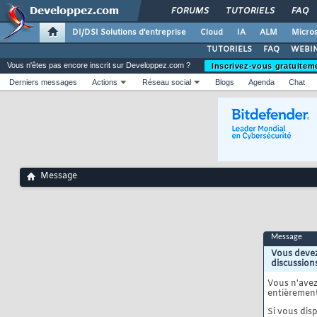
FORUMS
TUTORIELS
FAQ
DI/DSI Solutions d'entreprise
Cloud
IA
ALM
Micros
TUTORIELS
FAQ
WEBIN
Vous n'êtes pas encore inscrit sur Developpez.com ?
Inscrivez-vous gratuitem
Derniers messages
Actions
Réseau social
Blogs
Agenda
Chat
Message
Message
Vous devez
discussion
Vous n'ave
entièrement
Si vous disp