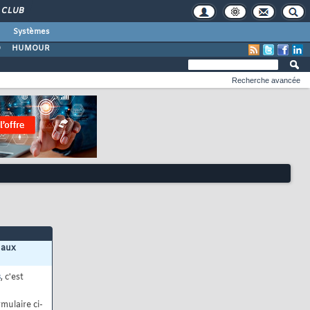
CLUB
Systèmes
O
HUMOUR
Recherche avancée
 aux
s
, c'est
mulaire ci-