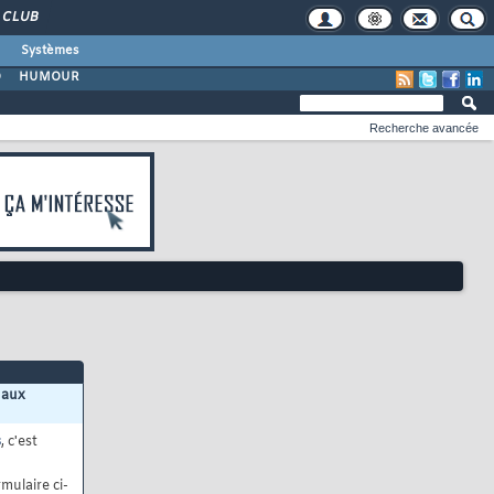
CLUB
Systèmes
O
HUMOUR
Recherche avancée
 aux
s
, c'est
mulaire ci-