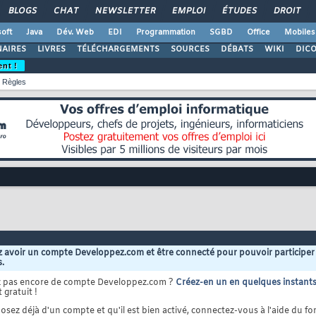
BLOGS
CHAT
NEWSLETTER
EMPLOI
ÉTUDES
DROIT
oft
Java
Dév. Web
EDI
Programmation
SGBD
Office
Mobiles
AIRES
LIVRES
TÉLÉCHARGEMENTS
SOURCES
DÉBATS
WIKI
DIC
ent !
Règles
 avoir un compte Developpez.com et être connecté pour pouvoir participer
s.
z pas encore de compte Developpez.com ?
Créez-en un en quelques instant
 gratuit !
osez déjà d'un compte et qu'il est bien activé, connectez-vous à l'aide du for