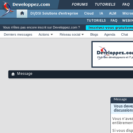
FORUMS
TUTORIELS
FAQ
DI/DSI Solutions d'entreprise
Cloud
IA
ALM
Micros
TUTORIELS
FAQ
WEBIN
Vous n'êtes pas encore inscrit sur Developpez.com ?
Inscrivez-vous gratuitem
Derniers messages
Actions
Réseau social
Blogs
Agenda
Chat
Message
Message
Vous devez
discussion
Vous n'ave
entièrement
Si vous disp