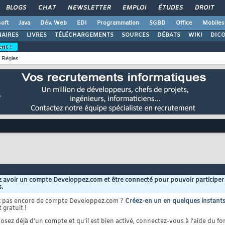
BLOGS
CHAT
NEWSLETTER
EMPLOI
ÉTUDES
DROIT
oft
Java
Dév. Web
EDI
Programmation
SGBD
Office
Mobiles
AIRES
LIVRES
TÉLÉCHARGEMENTS
SOURCES
DÉBATS
WIKI
DIC
ent !
Règles
 avoir un compte Developpez.com et être connecté pour pouvoir participer
s.
z pas encore de compte Developpez.com ?
Créez-en un en quelques instant
 gratuit !
osez déjà d'un compte et qu'il est bien activé, connectez-vous à l'aide du for