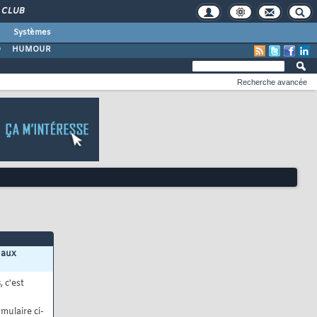
CLUB
Systèmes
O
HUMOUR
Recherche avancée
 aux
s
, c'est
mulaire ci-