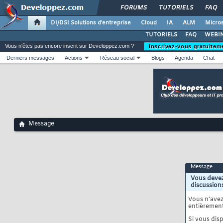
FORUMS
TUTORIELS
FAQ
DI/DSI Solutions d'entreprise
Cloud
IA
ALM
Micros
TUTORIELS
FAQ
WEBIN
Vous n'êtes pas encore inscrit sur Developpez.com ?
Inscrivez-vous gratuitem
Derniers messages
Actions
Réseau social
Blogs
Agenda
Chat
Message
Message
Vous devez
discussion
Vous n'ave
entièrement
Si vous disp