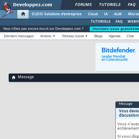
FORUMS
TUTORIELS
FAQ
DI/DSI Solutions d'entreprise
Cloud
IA
ALM
Micros
TUTORIELS
FAQ
WEBIN
Vous n'êtes pas encore inscrit sur Developpez.com ?
Inscrivez-vous gratuitem
Derniers messages
Actions
Réseau social
Blogs
Agenda
Chat
Message
Message
Vous devez
discussion
Vous n'ave
entièrement
Si vous disp