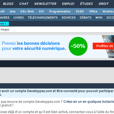
BLOGS
CHAT
NEWSLETTER
EMPLOI
ÉTUDES
DROIT
oft
Java
Dév. Web
EDI
Programmation
SGBD
Office
Mobiles
AIRES
LIVRES
TÉLÉCHARGEMENTS
SOURCES
DÉBATS
WIKI
DIC
ent !
Règles
 avoir un compte Developpez.com et être connecté pour pouvoir participer
s.
z pas encore de compte Developpez.com ?
Créez-en un en quelques instant
 gratuit !
osez déjà d'un compte et qu'il est bien activé, connectez-vous à l'aide du for