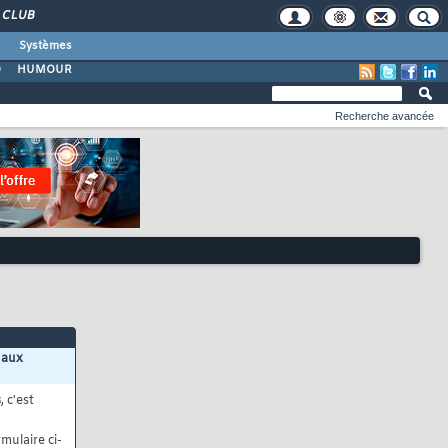
CLUB
Systèmes
O
HUMOUR
Recherche avancée
 aux
s
, c'est
mulaire ci-