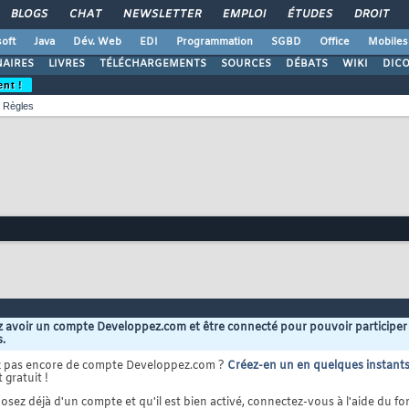
BLOGS
CHAT
NEWSLETTER
EMPLOI
ÉTUDES
DROIT
oft
Java
Dév. Web
EDI
Programmation
SGBD
Office
Mobiles
AIRES
LIVRES
TÉLÉCHARGEMENTS
SOURCES
DÉBATS
WIKI
DIC
ent !
Règles
 avoir un compte Developpez.com et être connecté pour pouvoir participer
s.
z pas encore de compte Developpez.com ?
Créez-en un en quelques instant
 gratuit !
osez déjà d'un compte et qu'il est bien activé, connectez-vous à l'aide du for