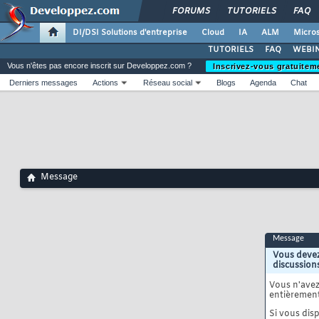
FORUMS
TUTORIELS
FAQ
DI/DSI Solutions d'entreprise
Cloud
IA
ALM
Micros
TUTORIELS
FAQ
WEBIN
Vous n'êtes pas encore inscrit sur Developpez.com ?
Inscrivez-vous gratuitem
Derniers messages
Actions
Réseau social
Blogs
Agenda
Chat
Message
Message
Vous devez
discussion
Vous n'ave
entièrement
Si vous disp