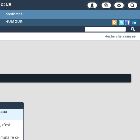
CLUB
Systèmes
O
HUMOUR
Recherche avancée
 aux
s
, c'est
mulaire ci-