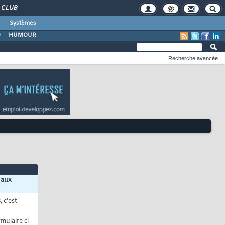
CLUB
Systèmes
O
HUMOUR
Recherche avancée
 aux
s
, c'est
mulaire ci-