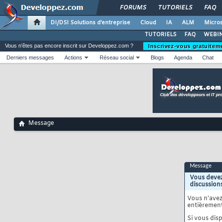
FORUMS
TUTORIELS
FAQ
DI/DSI Solutions d'entreprise
Cloud
IA
ALM
Micros
TUTORIELS
FAQ
WEBIN
Vous n'êtes pas encore inscrit sur Developpez.com ?
Inscrivez-vous gratuitem
Derniers messages
Actions
Réseau social
Blogs
Agenda
Chat
Message
Message
Vous devez
discussion
Vous n'ave
entièrement
Si vous disp