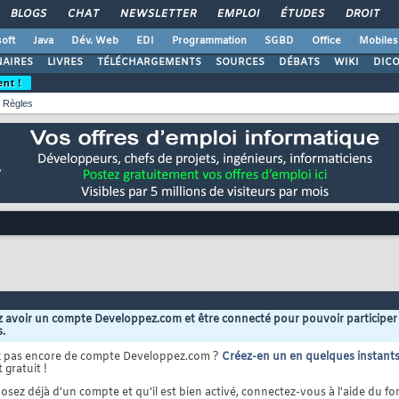
BLOGS
CHAT
NEWSLETTER
EMPLOI
ÉTUDES
DROIT
oft
Java
Dév. Web
EDI
Programmation
SGBD
Office
Mobiles
AIRES
LIVRES
TÉLÉCHARGEMENTS
SOURCES
DÉBATS
WIKI
DIC
ent !
Règles
 avoir un compte Developpez.com et être connecté pour pouvoir participer
s.
z pas encore de compte Developpez.com ?
Créez-en un en quelques instant
 gratuit !
osez déjà d'un compte et qu'il est bien activé, connectez-vous à l'aide du for