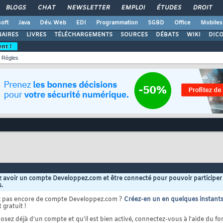
BLOGS
CHAT
NEWSLETTER
EMPLOI
ÉTUDES
DROIT
oft
Java
Dév. Web
EDI
Programmation
SGBD
Office
Mobiles
AIRES
LIVRES
TÉLÉCHARGEMENTS
SOURCES
DÉBATS
WIKI
DIC
ent !
Règles
 avoir un compte Developpez.com et être connecté pour pouvoir participer
s.
z pas encore de compte Developpez.com ?
Créez-en un en quelques instant
 gratuit !
osez déjà d'un compte et qu'il est bien activé, connectez-vous à l'aide du for