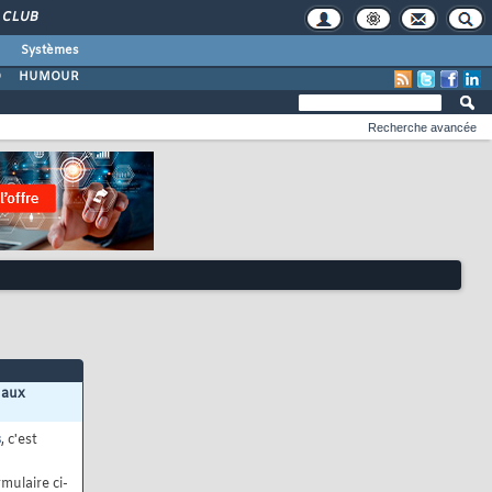
CLUB
Systèmes
O
HUMOUR
Recherche avancée
 aux
s
, c'est
mulaire ci-