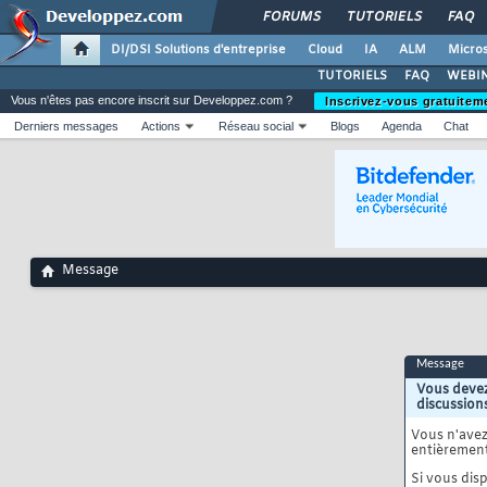
FORUMS
TUTORIELS
FAQ
DI/DSI Solutions d'entreprise
Cloud
IA
ALM
Micros
TUTORIELS
FAQ
WEBIN
Vous n'êtes pas encore inscrit sur Developpez.com ?
Inscrivez-vous gratuitem
Derniers messages
Actions
Réseau social
Blogs
Agenda
Chat
Message
Message
Vous devez
discussion
Vous n'ave
entièrement
Si vous disp