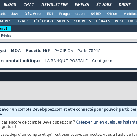
BLOGS
CHAT
NEWSLETTER
EMPLOI
ÉTUDES
DROIT
oft
Java
Dév. Web
EDI
Programmation
SGBD
Office
Mobiles
AIRES
LIVRES
TÉLÉCHARGEMENTS
SOURCES
DÉBATS
WIKI
DIC
ent !
Règles
 avoir un compte Developpez.com et être connecté pour pouvoir participer
s.
z pas encore de compte Developpez.com ?
Créez-en un en quelques instant
 gratuit !
osez déjà d'un compte et qu'il est bien activé, connectez-vous à l'aide du for