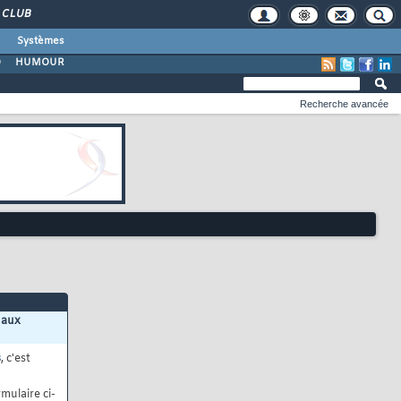
CLUB
Systèmes
O
HUMOUR
Recherche avancée
 aux
s
, c'est
mulaire ci-