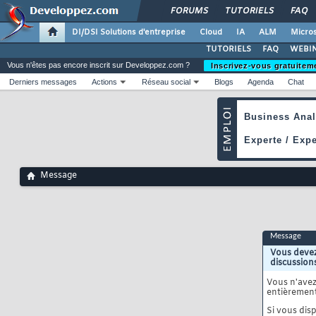
FORUMS
TUTORIELS
FAQ
DI/DSI Solutions d'entreprise
Cloud
IA
ALM
Micros
TUTORIELS
FAQ
WEBIN
Vous n'êtes pas encore inscrit sur Developpez.com ?
Inscrivez-vous gratuitem
Derniers messages
Actions
Réseau social
Blogs
Agenda
Chat
Message
Message
Vous devez
discussion
Vous n'ave
entièrement
Si vous disp