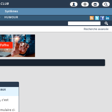
CLUB
Systèmes
O
HUMOUR
Recherche avancée
 aux
s
, c'est
mulaire ci-