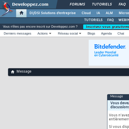
FORUMS
TUTORIELS
FAQ
DI/DSI Solutions d'entreprise
Cloud
IA
ALM
Micros
TUTORIELS
FAQ
WEBIN
Vous n'êtes pas encore inscrit sur Developpez.com ?
Inscrivez-vous gratuitem
Derniers messages
Actions
Réseau social
Blogs
Agenda
Chat
Message
Message
Vous devez
discussion
Vous n'ave
entièrement
Si vous disp