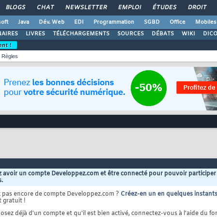
BLOGS
CHAT
NEWSLETTER
EMPLOI
ÉTUDES
DROIT
oft
Java
Dév. Web
EDI
Programmation
SGBD
Office
Mobiles
AIRES
LIVRES
TÉLÉCHARGEMENTS
SOURCES
DÉBATS
WIKI
DIC
ent !
Règles
 avoir un compte Developpez.com et être connecté pour pouvoir participer
s.
z pas encore de compte Developpez.com ?
Créez-en un en quelques instant
 gratuit !
osez déjà d'un compte et qu'il est bien activé, connectez-vous à l'aide du for