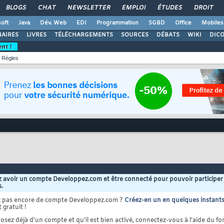
BLOGS
CHAT
NEWSLETTER
EMPLOI
ÉTUDES
DROIT
oft
Java
Dév. Web
EDI
Programmation
SGBD
Office
Mobiles
AIRES
LIVRES
TÉLÉCHARGEMENTS
SOURCES
DÉBATS
WIKI
DIC
ent !
Règles
 avoir un compte Developpez.com et être connecté pour pouvoir participer
s.
z pas encore de compte Developpez.com ?
Créez-en un en quelques instant
 gratuit !
osez déjà d'un compte et qu'il est bien activé, connectez-vous à l'aide du for