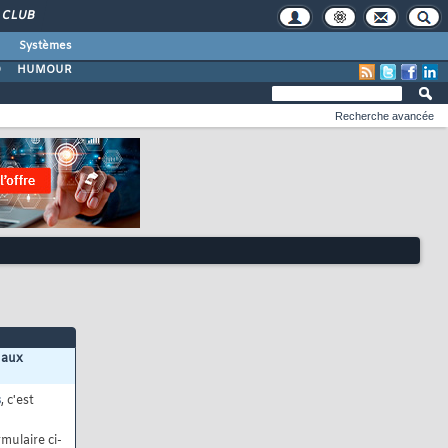
CLUB
Systèmes
O
HUMOUR
Recherche avancée
 aux
s
, c'est
mulaire ci-