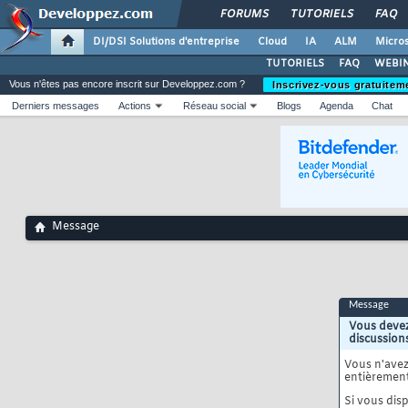
FORUMS
TUTORIELS
FAQ
DI/DSI Solutions d'entreprise
Cloud
IA
ALM
Micros
TUTORIELS
FAQ
WEBIN
Vous n'êtes pas encore inscrit sur Developpez.com ?
Inscrivez-vous gratuitem
Derniers messages
Actions
Réseau social
Blogs
Agenda
Chat
Message
Message
Vous devez
discussion
Vous n'ave
entièrement
Si vous disp