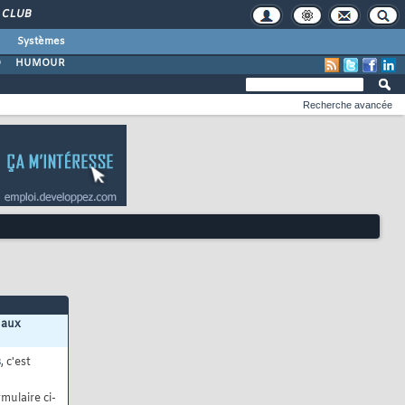
CLUB
Systèmes
O
HUMOUR
Recherche avancée
 aux
s
, c'est
mulaire ci-