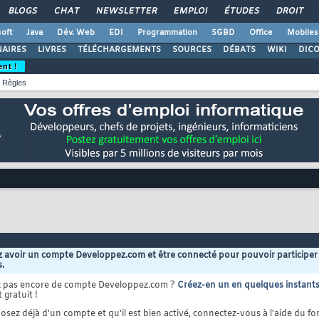
BLOGS
CHAT
NEWSLETTER
EMPLOI
ÉTUDES
DROIT
oft
Java
Dév. Web
EDI
Programmation
SGBD
Office
Mobiles
AIRES
LIVRES
TÉLÉCHARGEMENTS
SOURCES
DÉBATS
WIKI
DIC
ent !
Règles
 avoir un compte Developpez.com et être connecté pour pouvoir participer
s.
z pas encore de compte Developpez.com ?
Créez-en un en quelques instant
 gratuit !
osez déjà d'un compte et qu'il est bien activé, connectez-vous à l'aide du for