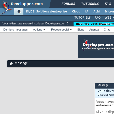
FORUMS
TUTORIELS
FAQ
DI/DSI Solutions d'entreprise
Cloud
IA
ALM
Micros
TUTORIELS
FAQ
WEBIN
Vous n'êtes pas encore inscrit sur Developpez.com ?
Inscrivez-vous gratuitem
Derniers messages
Actions
Réseau social
Blogs
Agenda
Chat
Message
Message
Vous devez
discussion
Vous n'ave
entièrement
Si vous disp