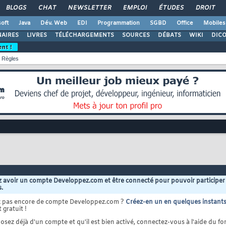
BLOGS
CHAT
NEWSLETTER
EMPLOI
ÉTUDES
DROIT
oft
Java
Dév. Web
EDI
Programmation
SGBD
Office
Mobiles
AIRES
LIVRES
TÉLÉCHARGEMENTS
SOURCES
DÉBATS
WIKI
DIC
ent !
Règles
 avoir un compte Developpez.com et être connecté pour pouvoir participer
s.
z pas encore de compte Developpez.com ?
Créez-en un en quelques instant
 gratuit !
osez déjà d'un compte et qu'il est bien activé, connectez-vous à l'aide du for