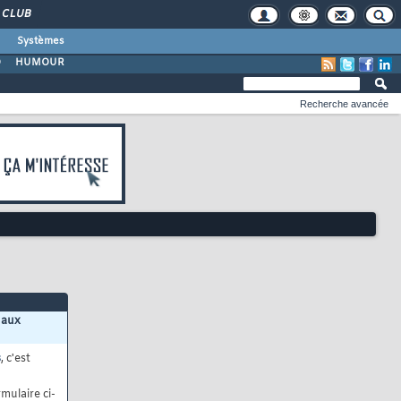
CLUB
Systèmes
O
HUMOUR
Recherche avancée
 aux
s
, c'est
mulaire ci-