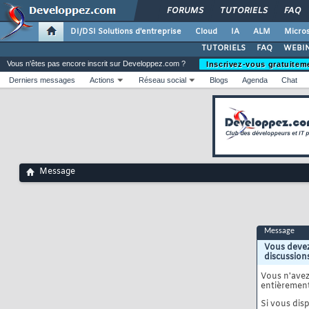
FORUMS
TUTORIELS
FAQ
DI/DSI Solutions d'entreprise
Cloud
IA
ALM
Micros
TUTORIELS
FAQ
WEBIN
Vous n'êtes pas encore inscrit sur Developpez.com ?
Inscrivez-vous gratuitem
Derniers messages
Actions
Réseau social
Blogs
Agenda
Chat
Message
Message
Vous devez
discussion
Vous n'ave
entièrement
Si vous disp