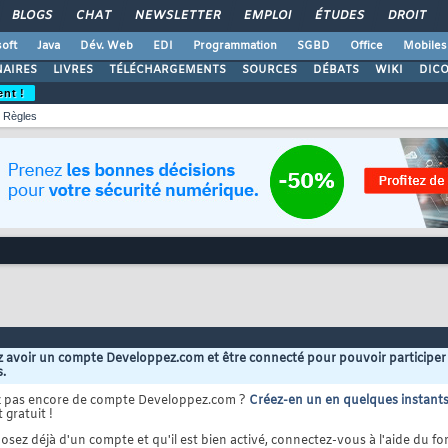
BLOGS
CHAT
NEWSLETTER
EMPLOI
ÉTUDES
DROIT
oft
Java
Dév. Web
EDI
Programmation
SGBD
Office
Mobiles
AIRES
LIVRES
TÉLÉCHARGEMENTS
SOURCES
DÉBATS
WIKI
DIC
ent !
Règles
 avoir un compte Developpez.com et être connecté pour pouvoir participer
s.
z pas encore de compte Developpez.com ?
Créez-en un en quelques instant
 gratuit !
osez déjà d'un compte et qu'il est bien activé, connectez-vous à l'aide du for