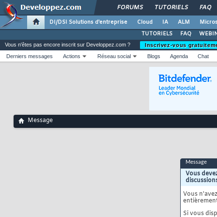
FORUMS
TUTORIELS
FAQ
DI/DSI Solutions d'entreprise
Cloud
IA
ALM
Micros
TUTORIELS
FAQ
WEBIN
Vous n'êtes pas encore inscrit sur Developpez.com ?
Inscrivez-vous gratuitem
Derniers messages
Actions
Réseau social
Blogs
Agenda
Chat
Message
Message
Vous devez
discussion
Vous n'ave
entièrement
Si vous disp