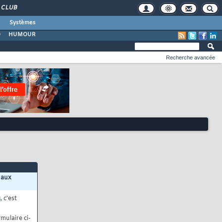
CLUB
Systèmes
O
HUMOUR
Recherche avancée
 aux
s
, c'est
mulaire ci-