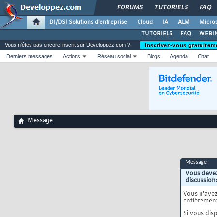
FORUMS
TUTORIELS
FAQ
DI/DSI Solutions d'entreprise
Cloud
IA
ALM
Micros
TUTORIELS
FAQ
WEBIN
Vous n'êtes pas encore inscrit sur Developpez.com ?
Inscrivez-vous gratuitem
Derniers messages
Actions
Réseau social
Blogs
Agenda
Chat
Message
Message
Vous devez
discussion
Vous n'ave
entièrement
Si vous disp