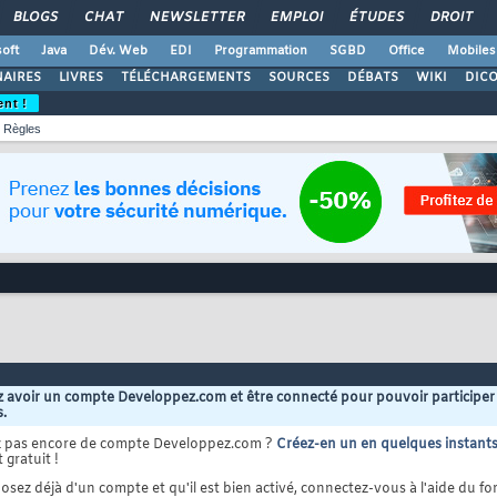
BLOGS
CHAT
NEWSLETTER
EMPLOI
ÉTUDES
DROIT
oft
Java
Dév. Web
EDI
Programmation
SGBD
Office
Mobiles
AIRES
LIVRES
TÉLÉCHARGEMENTS
SOURCES
DÉBATS
WIKI
DIC
ent !
Règles
 avoir un compte Developpez.com et être connecté pour pouvoir participer
s.
z pas encore de compte Developpez.com ?
Créez-en un en quelques instant
 gratuit !
osez déjà d'un compte et qu'il est bien activé, connectez-vous à l'aide du for