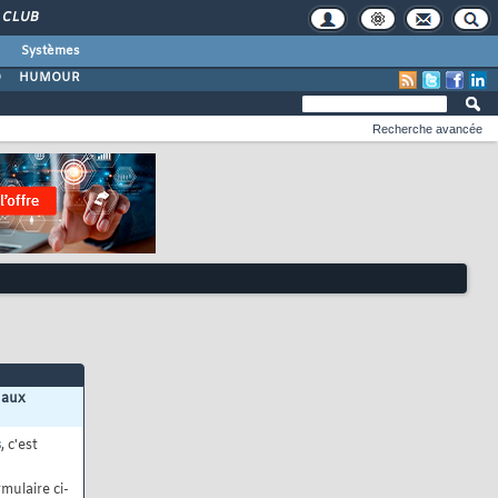
CLUB
Systèmes
O
HUMOUR
Recherche avancée
 aux
s
, c'est
mulaire ci-