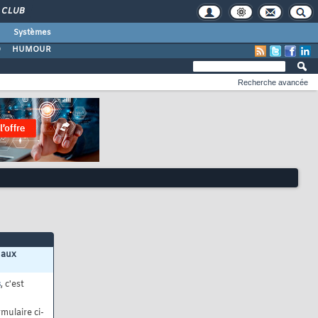
CLUB
Systèmes
O
HUMOUR
Recherche avancée
 aux
s
, c'est
mulaire ci-