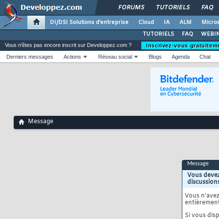
FORUMS
TUTORIELS
FAQ
DI/DSI Solutions d'entreprise
Cloud
IA
ALM
Micros
TUTORIELS
FAQ
WEBIN
Vous n'êtes pas encore inscrit sur Developpez.com ?
Inscrivez-vous gratuitem
Derniers messages
Actions
Réseau social
Blogs
Agenda
Chat
Message
Message
Vous devez
discussion
Vous n'ave
entièrement
Si vous disp