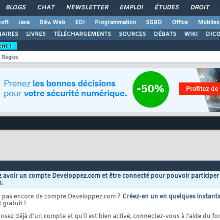
BLOGS
CHAT
NEWSLETTER
EMPLOI
ÉTUDES
DROIT
oft
Java
Dév. Web
EDI
Programmation
SGBD
Office
Mobiles
AIRES
LIVRES
TÉLÉCHARGEMENTS
SOURCES
DÉBATS
WIKI
DIC
ent !
Règles
 avoir un compte Developpez.com et être connecté pour pouvoir participer
s.
z pas encore de compte Developpez.com ?
Créez-en un en quelques instant
 gratuit !
osez déjà d'un compte et qu'il est bien activé, connectez-vous à l'aide du for