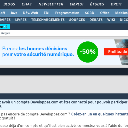
BLOGS
CHAT
NEWSLETTER
EMPLOI
ÉTUDES
DROIT
oft
Java
Dév. Web
EDI
Programmation
SGBD
Office
Mobiles
AIRES
LIVRES
TÉLÉCHARGEMENTS
SOURCES
DÉBATS
WIKI
DIC
ent !
Règles
 avoir un compte Developpez.com et être connecté pour pouvoir participer
s.
z pas encore de compte Developpez.com ?
Créez-en un en quelques instant
 gratuit !
osez déjà d'un compte et qu'il est bien activé, connectez-vous à l'aide du for