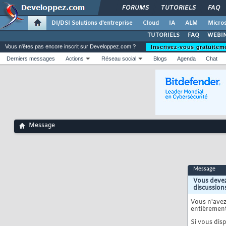
FORUMS
TUTORIELS
FAQ
DI/DSI Solutions d'entreprise
Cloud
IA
ALM
Micros
TUTORIELS
FAQ
WEBIN
Vous n'êtes pas encore inscrit sur Developpez.com ?
Inscrivez-vous gratuitem
Derniers messages
Actions
Réseau social
Blogs
Agenda
Chat
Message
Message
Vous devez
discussion
Vous n'ave
entièrement
Si vous disp