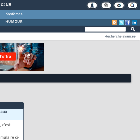
CLUB
Systèmes
O
HUMOUR
Recherche avancée
 aux
s
, c'est
mulaire ci-