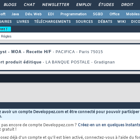
BLOGS
CHAT
NEWSLETTER
EMPLOI
ÉTUDES
DROIT
oft
Java
Dév. Web
EDI
Programmation
SGBD
Office
Mobiles
AIRES
LIVRES
TÉLÉCHARGEMENTS
SOURCES
DÉBATS
WIKI
DIC
ent !
Règles
 avoir un compte Developpez.com et être connecté pour pouvoir participer
s.
z pas encore de compte Developpez.com ?
Créez-en un en quelques instant
 gratuit !
osez déjà d'un compte et qu'il est bien activé, connectez-vous à l'aide du for