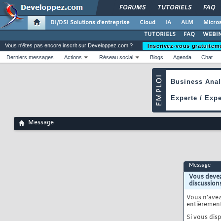
FORUMS
TUTORIELS
FAQ
DI/DSI Solutions d'entreprise
Cloud
IA
ALM
Micros
TUTORIELS
FAQ
WEBIN
Vous n'êtes pas encore inscrit sur Developpez.com ?
Inscrivez-vous gratuitem
Derniers messages
Actions
Réseau social
Blogs
Agenda
Chat
Message
Message
Vous devez
discussion
Vous n'ave
entièrement
Si vous disp