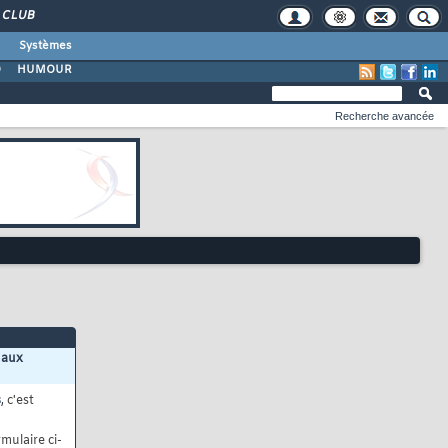
CLUB
Systèmes
O
HUMOUR
Recherche avancée
 aux
s
, c'est
mulaire ci-