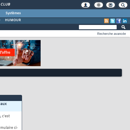
CLUB
Systèmes
O
HUMOUR
Recherche avancée
 aux
s
, c'est
mulaire ci-