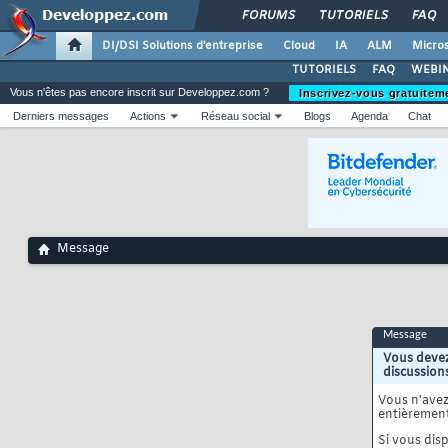
FORUMS
TUTORIELS
FAQ
DI/DSI Solutions d'entreprise
Cloud
IA
ALM
Micros
TUTORIELS
FAQ
WEBIN
Vous n'êtes pas encore inscrit sur Developpez.com ?
Inscrivez-vous gratuitem
Derniers messages
Actions
Réseau social
Blogs
Agenda
Chat
Message
Message
Vous devez
discussion
Vous n'ave
entièrement
Si vous disp