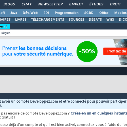
BLOGS
CHAT
NEWSLETTER
EMPLOI
ÉTUDES
DROIT
oft
Java
Dév. Web
EDI
Programmation
SGBD
Office
Mobiles
AIRES
LIVRES
TÉLÉCHARGEMENTS
SOURCES
DÉBATS
WIKI
DIC
ent !
Règles
 avoir un compte Developpez.com et être connecté pour pouvoir participer
s.
z pas encore de compte Developpez.com ?
Créez-en un en quelques instant
 gratuit !
osez déjà d'un compte et qu'il est bien activé, connectez-vous à l'aide du for