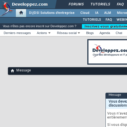
FORUMS
TUTORIELS
FAQ
DI/DSI Solutions d'entreprise
Cloud
IA
ALM
Micros
TUTORIELS
FAQ
WEBIN
Vous n'êtes pas encore inscrit sur Developpez.com ?
Inscrivez-vous gratuitem
Derniers messages
Actions
Réseau social
Blogs
Agenda
Chat
Message
Message
Vous devez
discussion
Vous n'ave
entièrement
Si vous disp