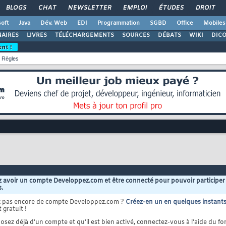
BLOGS
CHAT
NEWSLETTER
EMPLOI
ÉTUDES
DROIT
oft
Java
Dév. Web
EDI
Programmation
SGBD
Office
Mobiles
AIRES
LIVRES
TÉLÉCHARGEMENTS
SOURCES
DÉBATS
WIKI
DIC
ent !
Règles
 avoir un compte Developpez.com et être connecté pour pouvoir participer
s.
z pas encore de compte Developpez.com ?
Créez-en un en quelques instant
 gratuit !
osez déjà d'un compte et qu'il est bien activé, connectez-vous à l'aide du for