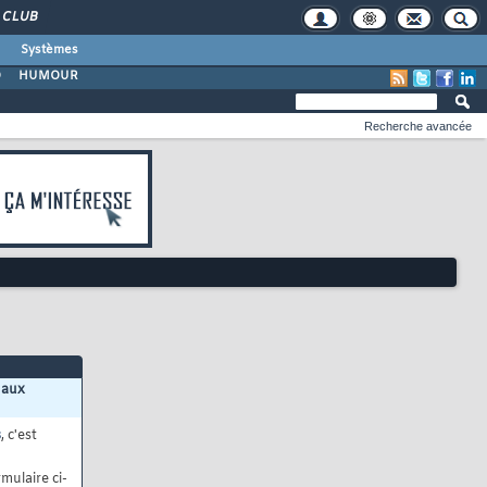
CLUB
Systèmes
O
HUMOUR
Recherche avancée
 aux
s
, c'est
mulaire ci-