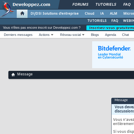
FORUMS
TUTORIELS
FAQ
DI/DSI Solutions d'entreprise
Cloud
IA
ALM
Micros
TUTORIELS
FAQ
WEBIN
Vous n'êtes pas encore inscrit sur Developpez.com ?
Inscrivez-vous gratuitem
Derniers messages
Actions
Réseau social
Blogs
Agenda
Chat
Message
Message
Vous devez
discussion
Vous n'ave
entièrement
Si vous disp