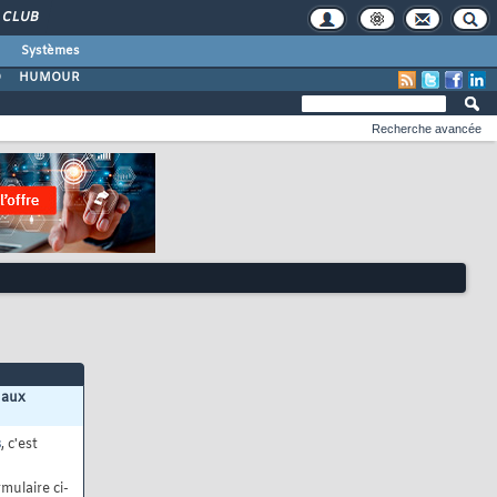
CLUB
Systèmes
O
HUMOUR
Recherche avancée
 aux
s
, c'est
mulaire ci-