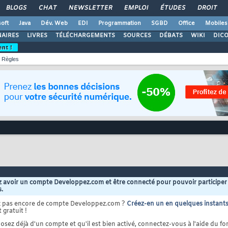
BLOGS
CHAT
NEWSLETTER
EMPLOI
ÉTUDES
DROIT
oft
Java
Dév. Web
EDI
Programmation
SGBD
Office
Mobiles
AIRES
LIVRES
TÉLÉCHARGEMENTS
SOURCES
DÉBATS
WIKI
DIC
ent !
Règles
 avoir un compte Developpez.com et être connecté pour pouvoir participer
s.
z pas encore de compte Developpez.com ?
Créez-en un en quelques instant
 gratuit !
osez déjà d'un compte et qu'il est bien activé, connectez-vous à l'aide du for