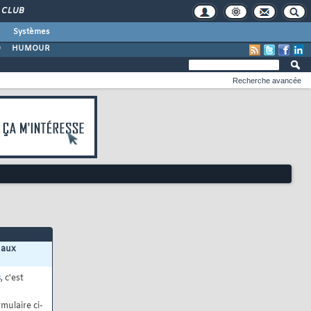
CLUB
Systèmes
O
HUMOUR
Recherche avancée
 aux
s
, c'est
mulaire ci-