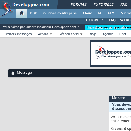
FORUMS
TUTORIELS
FAQ
DI/DSI Solutions d'entreprise
Cloud
IA
ALM
Micros
TUTORIELS
FAQ
WEBIN
Vous n'êtes pas encore inscrit sur Developpez.com ?
Inscrivez-vous gratuitem
Derniers messages
Actions
Réseau social
Blogs
Agenda
Chat
Message
Message
Vous devez
discussion
Vous n'ave
entièrement
Si vous disp