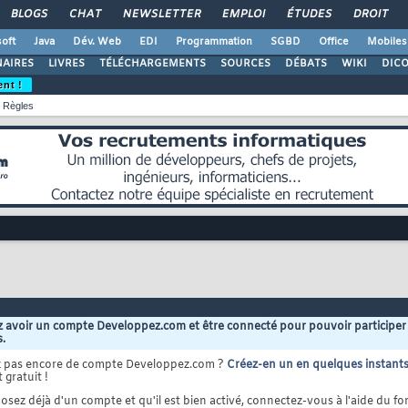
BLOGS
CHAT
NEWSLETTER
EMPLOI
ÉTUDES
DROIT
oft
Java
Dév. Web
EDI
Programmation
SGBD
Office
Mobiles
AIRES
LIVRES
TÉLÉCHARGEMENTS
SOURCES
DÉBATS
WIKI
DIC
ent !
Règles
 avoir un compte Developpez.com et être connecté pour pouvoir participer
s.
z pas encore de compte Developpez.com ?
Créez-en un en quelques instant
 gratuit !
osez déjà d'un compte et qu'il est bien activé, connectez-vous à l'aide du for