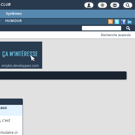
CLUB
Systèmes
O
HUMOUR
Recherche avancée
 aux
s
, c'est
mulaire ci-