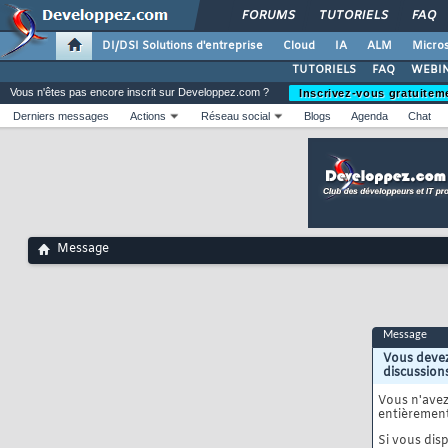
FORUMS
TUTORIELS
FAQ
DI/DSI Solutions d'entreprise
Cloud
IA
ALM
Micros
TUTORIELS
FAQ
WEBIN
Vous n'êtes pas encore inscrit sur Developpez.com ?
Inscrivez-vous gratuitem
Derniers messages
Actions
Réseau social
Blogs
Agenda
Chat
Message
Message
Vous devez
discussion
Vous n'ave
entièrement
Si vous disp