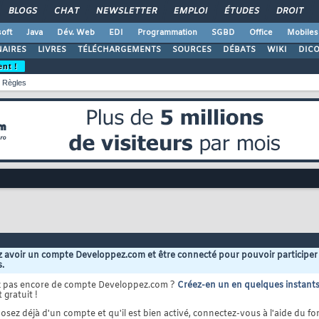
BLOGS
CHAT
NEWSLETTER
EMPLOI
ÉTUDES
DROIT
oft
Java
Dév. Web
EDI
Programmation
SGBD
Office
Mobiles
AIRES
LIVRES
TÉLÉCHARGEMENTS
SOURCES
DÉBATS
WIKI
DIC
ent !
Règles
 avoir un compte Developpez.com et être connecté pour pouvoir participer
s.
z pas encore de compte Developpez.com ?
Créez-en un en quelques instant
 gratuit !
osez déjà d'un compte et qu'il est bien activé, connectez-vous à l'aide du for