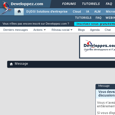
FORUMS
TUTORIELS
FAQ
DI/DSI Solutions d'entreprise
Cloud
IA
ALM
Micros
TUTORIELS
FAQ
WEBIN
Vous n'êtes pas encore inscrit sur Developpez.com ?
Inscrivez-vous gratuitem
Derniers messages
Actions
Réseau social
Blogs
Agenda
Chat
Message
Message
Vous devez
discussion
Vous n'ave
entièrement
Si vous disp