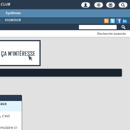
CLUB
Systèmes
O
HUMOUR
Recherche avancée
 aux
s
, c'est
mulaire ci-