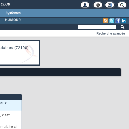
CLUB
Systèmes
O
HUMOUR
Recherche avancée
 aux
s
, c'est
mulaire ci-