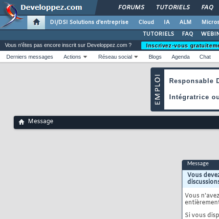
FORUMS
TUTORIELS
FAQ
DI/DSI Solutions d'entreprise
Cloud
IA
ALM
Micros
TUTORIELS
FAQ
WEBIN
Vous n'êtes pas encore inscrit sur Developpez.com ?
Inscrivez-vous gratuitem
Derniers messages
Actions
Réseau social
Blogs
Agenda
Chat
Message
Message
Vous devez
discussion
Vous n'ave
entièrement
Si vous disp