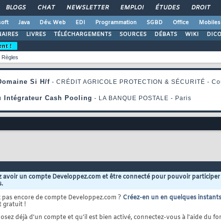
BLOGS
CHAT
NEWSLETTER
EMPLOI
ÉTUDES
DROIT
oft
Java
Dév. Web
EDI
Programmation
SGBD
Office
Mobiles
AIRES
LIVRES
TÉLÉCHARGEMENTS
SOURCES
DÉBATS
WIKI
DIC
ent !
Règles
 avoir un compte Developpez.com et être connecté pour pouvoir participer
s.
z pas encore de compte Developpez.com ?
Créez-en un en quelques instant
 gratuit !
osez déjà d'un compte et qu'il est bien activé, connectez-vous à l'aide du for