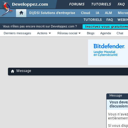
FORUMS
TUTORIELS
FAQ
DI/DSI Solutions d'entreprise
Cloud
IA
ALM
Micros
TUTORIELS
FAQ
WEBIN
Vous n'êtes pas encore inscrit sur Developpez.com ?
Inscrivez-vous gratuitem
Derniers messages
Actions
Réseau social
Blogs
Agenda
Chat
Message
Message
Vous devez
discussion
Vous n'ave
entièrement
Si vous disp