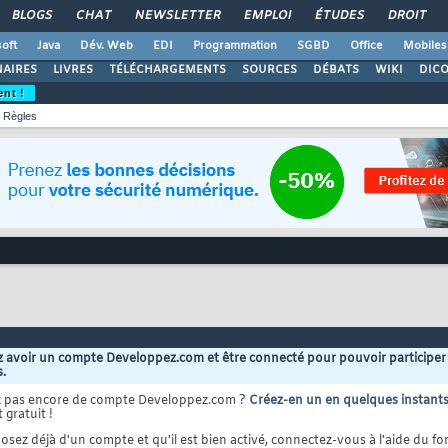
BLOGS
CHAT
NEWSLETTER
EMPLOI
ÉTUDES
DROIT
oft
Java
Dév. Web
EDI
Programmation
SGBD
Office
Mobiles
AIRES
LIVRES
TÉLÉCHARGEMENTS
SOURCES
DÉBATS
WIKI
DIC
ent !
Règles
 avoir un compte Developpez.com et être connecté pour pouvoir participer
s.
z pas encore de compte Developpez.com ?
Créez-en un en quelques instant
 gratuit !
osez déjà d'un compte et qu'il est bien activé, connectez-vous à l'aide du for