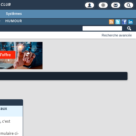
CLUB
Systèmes
O
HUMOUR
Recherche avancée
 aux
s
, c'est
mulaire ci-