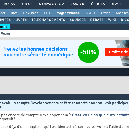
BLOGS
CHAT
NEWSLETTER
EMPLOI
ÉTUDES
DROIT
oft
Java
Dév. Web
EDI
Programmation
SGBD
Office
Mobiles
AIRES
LIVRES
TÉLÉCHARGEMENTS
SOURCES
DÉBATS
WIKI
DIC
ent !
Règles
 avoir un compte Developpez.com et être connecté pour pouvoir participer
s.
z pas encore de compte Developpez.com ?
Créez-en un en quelques instant
 gratuit !
osez déjà d'un compte et qu'il est bien activé, connectez-vous à l'aide du for