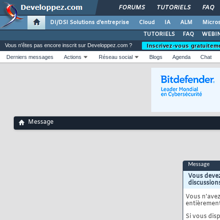
FORUMS
TUTORIELS
FAQ
DI/DSI Solutions d'entreprise
Cloud
IA
ALM
Micros
TUTORIELS
FAQ
WEBIN
Vous n'êtes pas encore inscrit sur Developpez.com ?
Inscrivez-vous gratuitem
Derniers messages
Actions
Réseau social
Blogs
Agenda
Chat
Message
Message
Vous devez
discussion
Vous n'ave
entièrement
Si vous disp