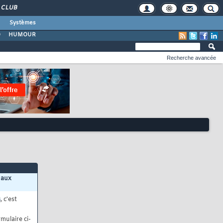
CLUB
Systèmes
O
HUMOUR
Recherche avancée
 aux
s
, c'est
mulaire ci-